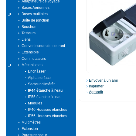
Adaptateurs de voyage
Bases Aériennes
Bases multiples
Boîte de jonction
Bouchon
Testeurs
Liens
Convertisseurs de courant
Extensible
Commutateurs
Mécanismes
Enchâsser
Alpha surface
Envoyer à un ami
Secteur d'intérêt
Imprimer
IP44 étanche à l'eau
Agrandir
IP55 étanche à l'eau
Modules
IP40 Housses étanches
IP55 Housses étanches
Multimètres
Extension
Parasurtenseur