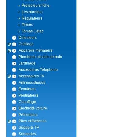
Protecteurs fiche
Les borniers
Régulateurs
Timers
Tomas Cetac
Détecteurs
Outillage
Appareils ménagers
Plomberie et salle de bain
Jardinage
Accessoires Téléphone
Accessoires TV
Anti moustiques
Écouteurs
Ventilateurs
Chauffage
Électricité voiture
Présentoirs
Piles et Batteries
Supports TV
Sonneries