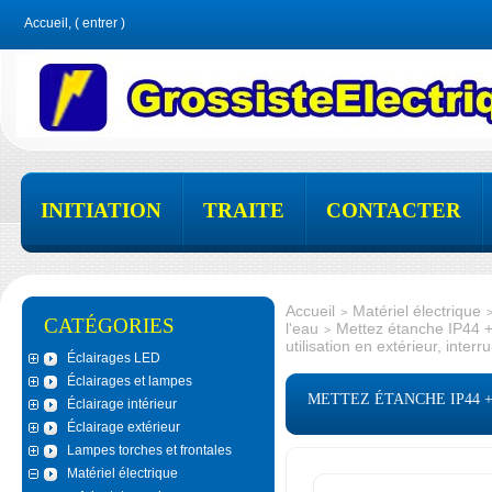
Accueil, (
entrer
)
INITIATION
TRAITE
CONTACTER
Accueil
Matériel électrique
>
CATÉGORIES
l'eau
Mettez étanche IP44 + 
>
utilisation en extérieur, inte
Éclairages LED
Éclairages et lampes
METTEZ ÉTANCHE IP44 +
Éclairage intérieur
Éclairage extérieur
Lampes torches et frontales
Matériel électrique