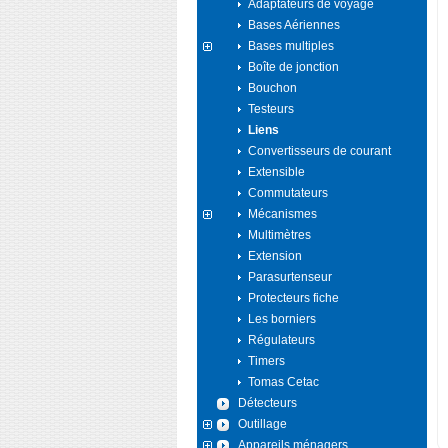
Adaptateurs de voyage
Bases Aériennes
Bases multiples
Boîte de jonction
Bouchon
Testeurs
Liens
Convertisseurs de courant
Extensible
Commutateurs
Mécanismes
Multimètres
Extension
Parasurtenseur
Protecteurs fiche
Les borniers
Régulateurs
Timers
Tomas Cetac
Détecteurs
Outillage
Appareils ménagers