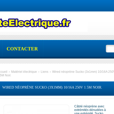
CONTACTER
ccueil
Matériel électrique
Liens
Wired néoprène Sucko (3x1mm) 10/16A 250
>
>
>
5M Noir.
WIRED NÉOPRÈNE SUCKO (3X1MM) 10/16A 250V 1.5M NOIR.
Câblé néoprène avec
extrémités dénudées à
une extrémité. Sucko