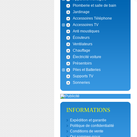
Plomberie et salle de bain
Jardinage
Accessoires Téléphone
Accessoires TV
Anti moustiques
Écouteurs
Ventilateurs
Chauffage
Électricité voiture
Présentoirs
Piles et Batteries
Supports TV
Sonneries
INFORMATIONS
Expédition et garantie
Politique de confidentialité
Conditions de vente
Qui sommes-nous