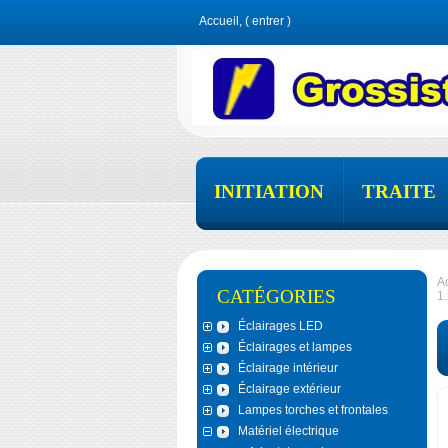
Accueil, (
entrer
)
INITIATION
TRAITE
A
CATÉGORIES
1.
Éclairages LED
Éclairages et lampes
Éclairage intérieur
Éclairage extérieur
Lampes torches et frontales
Matériel électrique