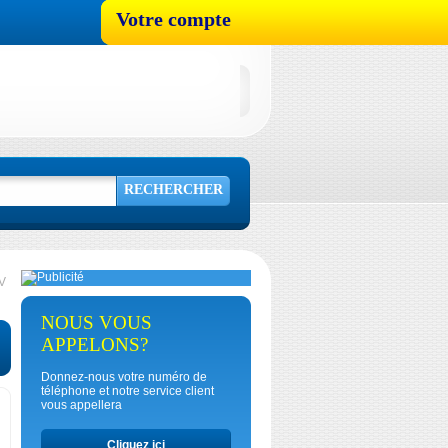
Votre compte
RECHERCHER
V
NOUS VOUS
APPELONS?
Donnez-nous votre numéro de
téléphone et notre service client
vous appellera
Cliquez ici