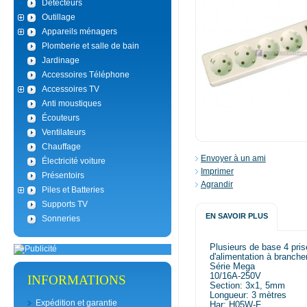
Détecteurs
Outillage
Appareils ménagers
Plomberie et salle de bain
Jardinage
Accessoires Téléphone
Accessoires TV
Anti moustiques
Écouteurs
Ventilateurs
Chauffage
Envoyer à un ami
Électricité voiture
Imprimer
Présentoirs
Agrandir
Piles et Batteries
Supports TV
EN SAVOIR PLUS
Sonneries
Plusieurs de base 4 pris
d'alimentation à branche
Série Mega
10/16A-250V
INFORMATIONS
Section: 3x1, 5mm
Longueur: 3 mètres
Expédition et garantie
Har: H05W-F