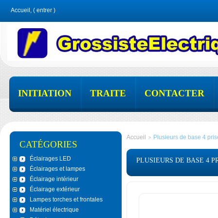
Accueil, (
entrer
)
INITIATION
TRAITE
CONTACTER
Accueil
Plusieurs de base 4 pri
>
CATÉGORIES
Éclairages LED
PLUSIEURS DE BASE 4 PRI
Éclairages et lampes
Éclairage intérieur
Éclairage extérieur
Lampes torches et frontales
Matériel électrique